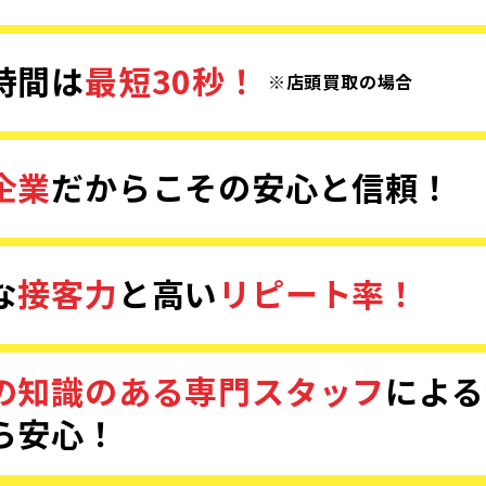
時間は
最短30秒！
※店頭買取の場合
企業
だからこその
安心と信頼！
な
接客力
と
高い
リピート率！
の知識のある専門スタッフ
による
ら安心！