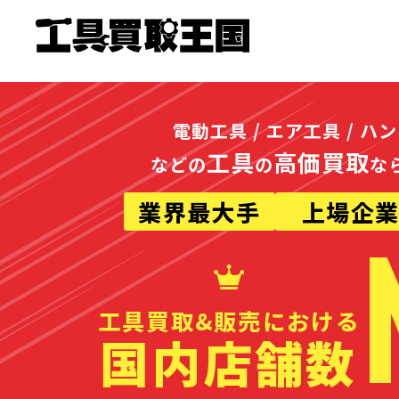
電動工具 / エア工具 / ハ
工具
高価買取
などの
の
な
業界最大手
上場企
工具買取&販売における
国内店舗数