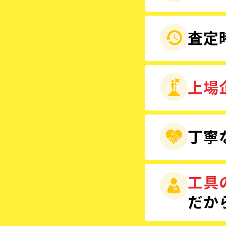
査定
上場
丁寧
工具
だか