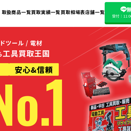
無
取扱商品一覧
買取実績一覧
買取相場表
店舗一覧
受付：11:
ンドツール / 電材
工具買取王国
ら
1
業
安心&信頼
No.