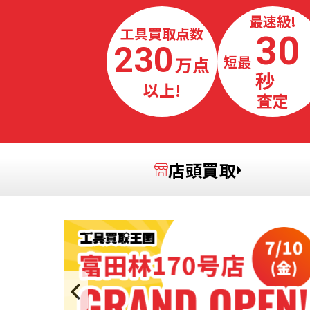
最速級!
工具買取点数
30
230
万点
最短
秒
以上!
査定
店頭買取