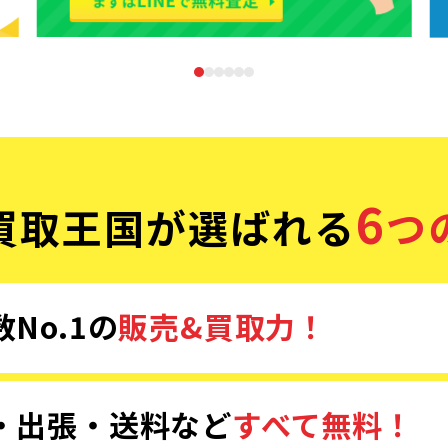
6
買取王国が選ばれる
つ
No.1の
販売&買取力！
・出張・送料など
すべて無料！