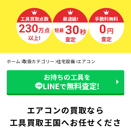
工具買取点数
最速級!
手数料無料
230
0
30
万点
円
秒
最短
以上!
査定
査定
ホーム
取扱カテゴリー
住宅設備
エアコン
お持ちの工具を
LINE
無料査定!
で
エアコンの買取なら
工具買取王国へお任せくださ