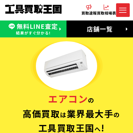
買取速報
買取相場表
無料LINE査定
電話でお問合わせ
無料LINE査定
店舗一覧
受付：11:00〜19:00 木曜定休日
営業時間：11:00〜20:00
結果がすぐ分かる!
エアコン
の
高価買取
業界最大手
は
の
工具買取王国
!
へ