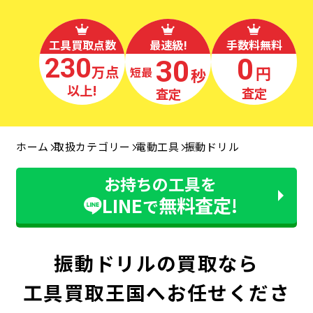
工具買取点数
最速級!
手数料無料
230
0
30
万点
円
秒
最短
以上!
査定
査定
ホーム
取扱カテゴリー
電動工具
振動ドリル
お持ちの工具を
LINE
無料査定!
で
振動ドリルの買取なら
工具買取王国へお任せくださ