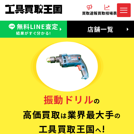
買取速報
買取相場表
無料LINE査定
電話でお問合わせ
無料LINE査定
店舗一覧
受付：11:00〜19:00 木曜定休日
営業時間：11:00〜20:00
結果がすぐ分かる!
振動ドリル
の
高価買取
業界最大手
は
の
工具買取王国
!
へ