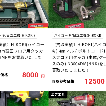
キ/日立工機(HiKOKI)
ハイコーキ/日立工機(HiKOKI)
績】HiKOKI(ハイコー
【買取実績】HiKOKI(ハイ
50mm高圧フロア用タッカ
キ) 4㎜マルチボルトコード
4HMFをお買取いたしま
スフロア用タッカ (本体/ケ
スのみ) N3604DM(NNK)を
買取いたしました！
8000
考価格
円
12500
買取参考価格
エア工具