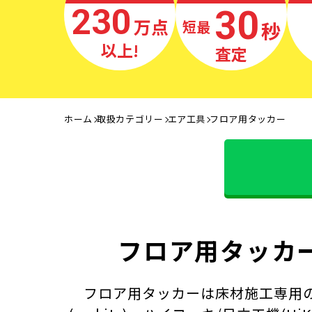
230
30
万点
秒
最短
以上!
査定
ホーム
取扱カテゴリー
エア工具
フロア用タッカー
フロア用タッカ
フロア用タッカーは床材施工専用の