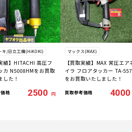
キ/日立工機(HiKOKI)
マックス(MAX)
績】HITACHI 高圧フ
【買取実績】MAX 常圧エア
カ N5008HMをお買取
イラ フロアタッカー TA-557
ました！
をお買取いたしました！
2500
4000
考価格
買取参考価格
円