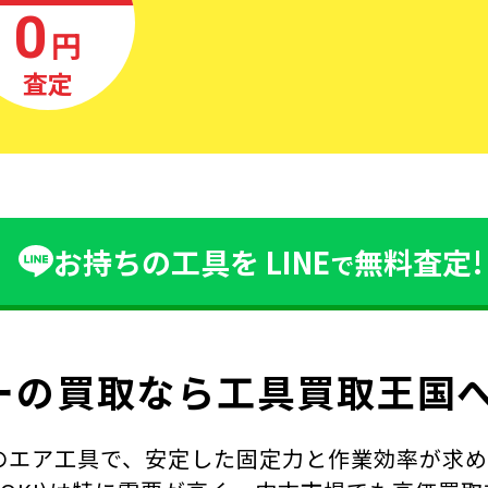
0
円
査定
お持ちの工具を
LINE
無料査定!
で
ーの買取なら
工具買取王国へ
エア工具で、安定した固定力と作業効率が求めら