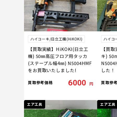
ハイコーキ/日立工機(HiKOKI)
ハイコー
【買取実績】HiKOKI(日立工
【買取実
機) 50㎜高圧フロア用タッカ
キ) 
(ステープル幅4㎜) N5004HMF
N500
をお買取いたしました!
した！
6000
買取参考価格
買取参
円
エア工具
エア工具