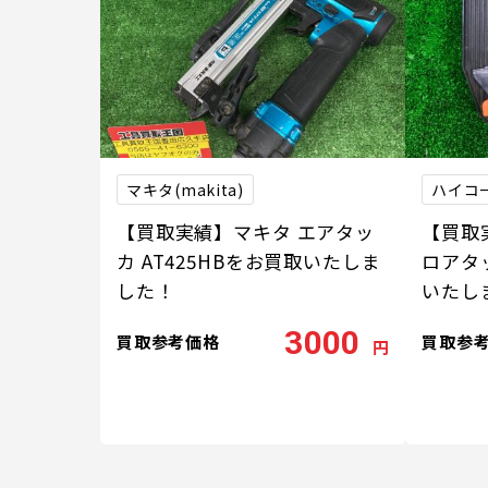
マキタ(makita)
ハイコー
【買取実績】マキタ エアタッ
【買取実
カ AT425HBをお買取いたしま
ロアタッ
した！
いたし
3000
買取参考価格
買取参
円