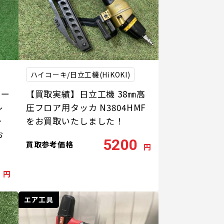
ハイコーキ/日立工機(HiKOKI)
コー
【買取実績】日立工機 38㎜高
レ
圧フロア用タッカ N3804HMF
ー
をお買取いたしました！
お
5200
買取参考価格
円
円
エア工具