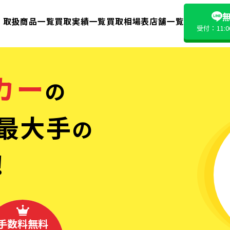
無
取扱商品一覧
買取実績一覧
買取相場表
店舗一覧
受付：11:
カー
の
最大手
の
!
手数料無料