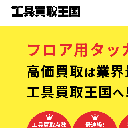
フロア用タッ
高価買取
業界
は
工具買取王国
へ
工具買取点数
最速級!