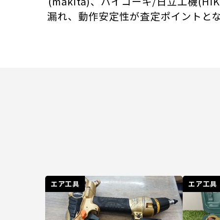
(makita)、ハイコーキ/日立工機
漏れ、動作安定性が査定ポイントと
エア工具
エア工具