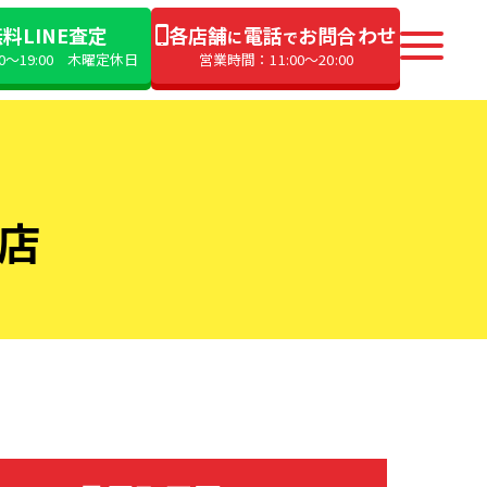
料LINE査定
各店舗
電話
お問合わせ
に
で
00〜19:00 木曜定休日
営業時間：11:00〜20:00
号店