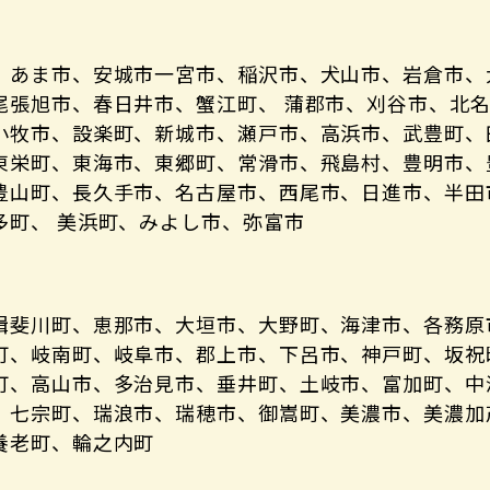
、あま市、安城市一宮市、稲沢市、犬山市、岩倉市、
尾張旭市、春日井市、蟹江町、 蒲郡市、刈谷市、北
小牧市、設楽町、新城市、瀬戸市、高浜市、武豊町、
東栄町、東海市、東郷町、常滑市、飛島村、豊明市、
豊山町、長久手市、名古屋市、西尾市、日進市、半田
多町、 美浜町、みよし市、弥富市
揖斐川町、恵那市、大垣市、大野町、海津市、各務原
町、岐南町、岐阜市、郡上市、下呂市、神戸町、坂祝
町、高山市、多治見市、垂井町、土岐市、富加町、中
、七宗町、瑞浪市、瑞穂市、御嵩町、美濃市、美濃加
養老町、輪之内町