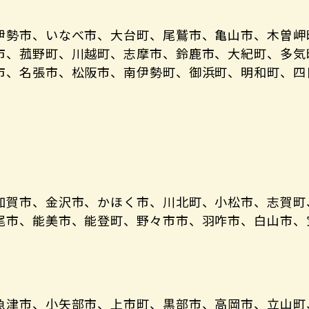
伊勢市、いなべ市、大台町、尾鷲市、亀山市、木曽岬
市、菰野町、川越町、志摩市、鈴鹿市、大紀町、多気
市、名張市、松阪市、南伊勢町、御浜町、明和町、四
加賀市、金沢市、かほく市、川北町、小松市、志賀町
尾市、能美市、能登町、野々市市、羽咋市、白山市、
魚津市、小矢部市、上市町、黒部市、高岡市、立山町