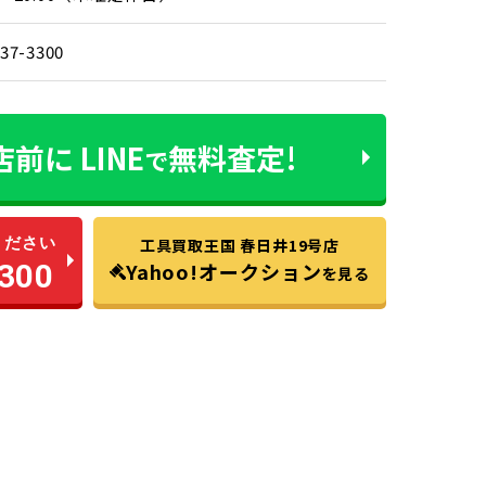
-37-3300
店前に
LINE
無料査定!
で
ください
工具買取王国 春日井19号店
300
Yahoo!オークション
を見る