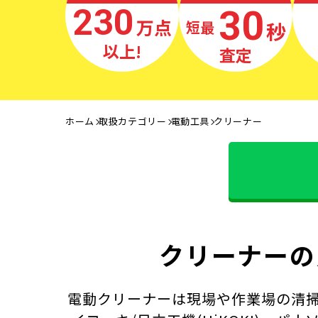
230
30
万点
秒
最短
以上!
査定
ホーム
取扱カテゴリー
電動工具
クリーナー
クリーナーの
電動クリーナーは現場や作業場の清掃に