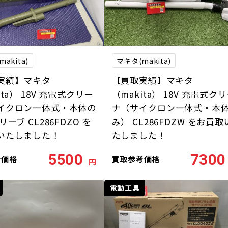
akita)
マキタ(makita)
実績】マキタ
【買取実績】マキタ
ita） 18V 充電式クリー
（makita） 18V 充電式ク
イクロン一体式・本体の
ナ（サイクロン一体式・本
リーブ CL286FDZO を
み） CL286FDZW をお買取
いたしました！
たしました！
5500
7300
考価格
買取参考価格
円
電動工具