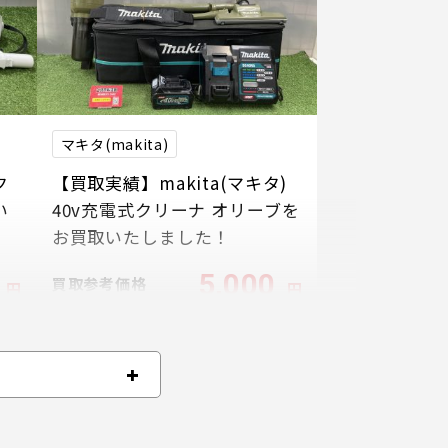
マキタ(makita)
ク
【買取実績】makita(マキタ)
い
40v充電式クリーナ オリーブを
お買取いたしました！
5,000
買取参考価格
円
円