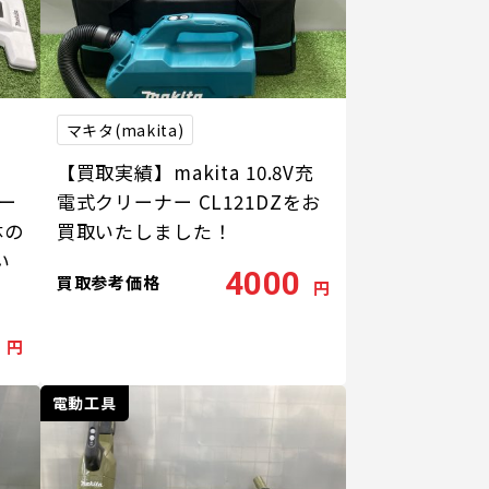
マキタ(makita)
【買取実績】makita 10.8V充
リー
電式クリーナー CL121DZをお
体の
買取いたしました！
い
4000
買取参考価格
円
円
電動工具