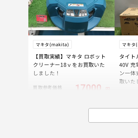
マキタ(makita)
マキタ(m
【買取実績】マキタ ロボット
タイトル
クリーナー18ｖをお買取いた
40V 
しました！
ン一体式
取いた
17000
買取参考価格
円
買取参