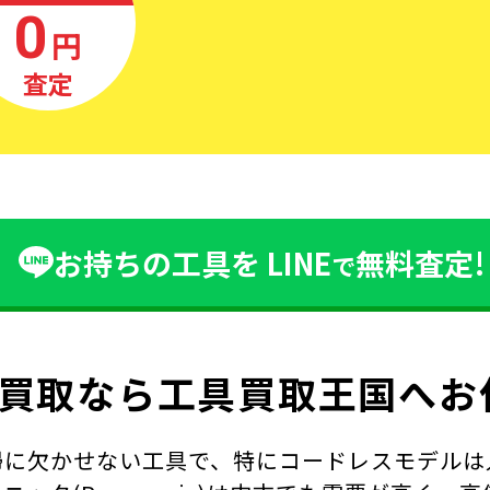
0
円
査定
お持ちの工具を
LINE
無料査定!
で
買取なら
工具買取王国へお
欠かせない工具で、特にコードレスモデルは人気