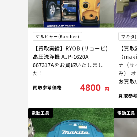
ケルヒャー(Karcher)
マキタ(m
【買取実績】RYOBI(リョービ)
【買取
高圧洗浄機 AJP-1620A
（mak
667317Aをお買取いたしまし
ナ（サ
た！
み） オ
お買取
4800
買取参考価格
円
買取参
電動工具
電動工具