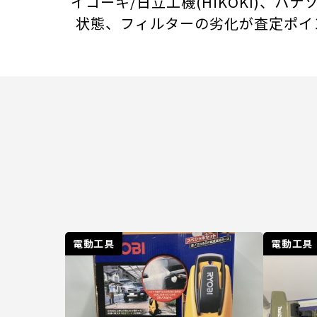
イコーキ/日立工機(HiKOKI)、パ
状態、フィルターの劣化が査定ポイ
電動工具
電動工具