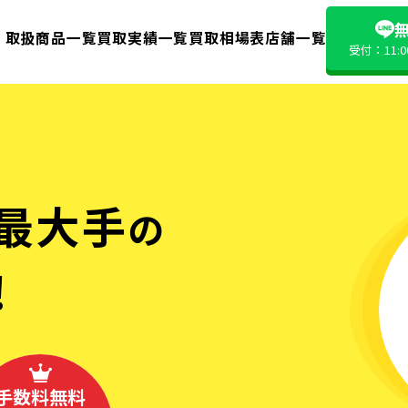
無
取扱商品一覧
買取実績一覧
買取相場表
店舗一覧
受付：11:
最大手
の
!
手数料無料