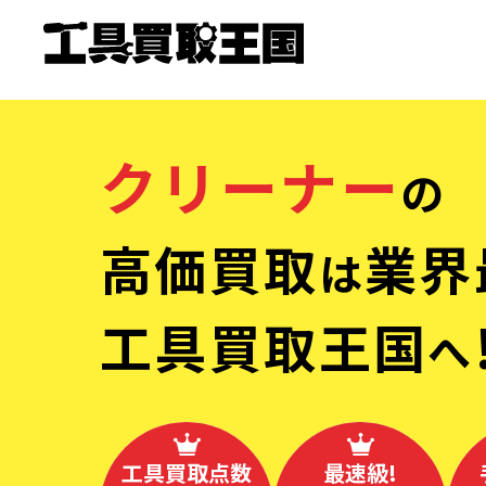
クリーナー
の
高価買取
業界
は
工具買取王国
へ
工具買取点数
最速級!