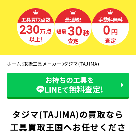
工具買取点数
最速級!
手数料無料
230
0
30
万点
円
秒
最短
以上!
査定
査定
ホーム
取扱工具メーカー
タジマ(TAJIMA)
お持ちの工具を
LINE
無料査定!
で
タジマ(TAJIMA)の買取なら
工具買取王国へお任せくださ