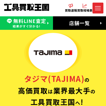
買取速報
買取相場表
無料LINE査定
電話でお問合わせ
無料LINE査定
店舗一覧
受付：11:00〜19:00 木曜定休日
営業時間：11:00〜20:00
結果がすぐ分かる!
タジマ(TAJIMA)
の
高価買取
業界最大手
は
の
工具買取王国
!
へ