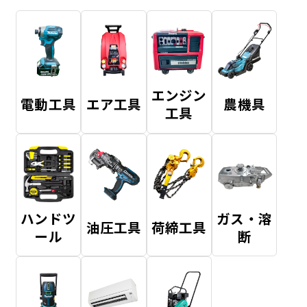
エンジン
電動工具
エア工具
農機具
工具
ハンドツ
ガス・溶
油圧工具
荷締工具
ール
断