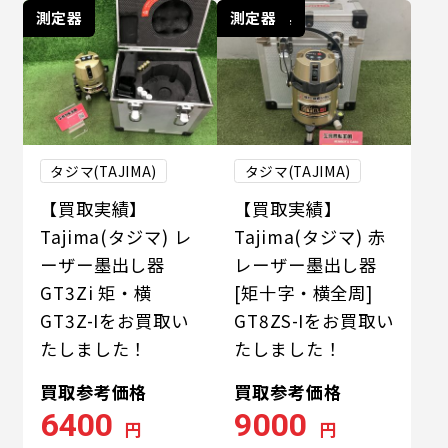
測定器
電動工具
測定器
タジマ(TAJIMA)
タジマ(TAJIMA)
【買取実績】
【買取実績】
Tajima(タジマ) レ
Tajima(タジマ) 赤
ーザー墨出し器
レーザー墨出し器
GT3Zi 矩・横
[矩十字・横全周]
GT3Z-Iをお買取い
GT8ZS-Iをお買取い
たしました！
たしました！
買取参考価格
買取参考価格
6400
9000
円
円