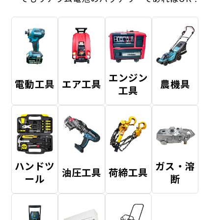
エンジン
電動工具
エア工具
農機具
工具
ハンドツ
ガス・溶
油圧工具
荷締工具
ール
断