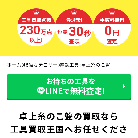
工具買取点数
最速級!
手数料無料
230
0
30
万点
円
秒
最短
以上!
査定
査定
ホーム
取扱カテゴリー
電動工具
卓上糸のこ盤
お持ちの工具を
LINE
無料査定!
で
卓上糸のこ盤の買取なら
工具買取王国へお任せくださ