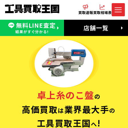
買取速報
買取相場表
無料LINE査定
電話でお問合わせ
無料LINE査定
店舗一覧
受付：11:00〜19:00 木曜定休日
営業時間：11:00〜20:00
結果がすぐ分かる!
卓上糸のこ盤
の
高価買取
業界最大手
は
の
工具買取王国
!
へ