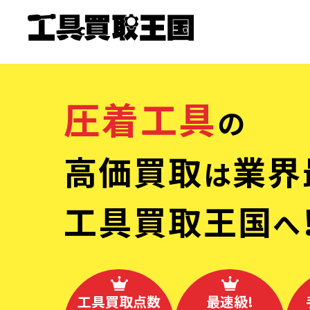
圧着工具
の
高価買取
業界
は
工具買取王国
へ
工具買取点数
最速級!