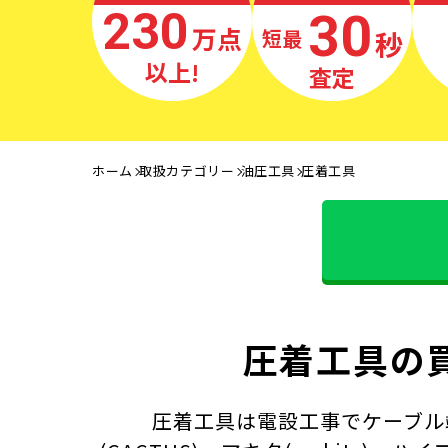
230
30
万点
秒
最短
以上!
査定
ホーム
取扱カテゴリー
油圧工具
圧着工具
圧着工具の
圧着工具は電設工事でケーブル