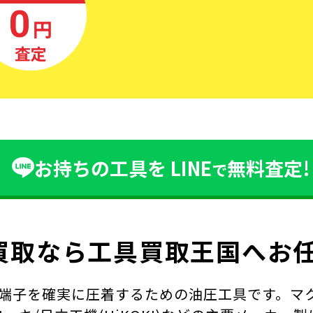
0
円
査定
お持ちの工具を
LINE
無料査定!
で
買取なら
工具買取王国へお任
端子を確実に圧着するための油圧工具です。マク