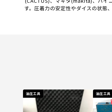
(CACTUS)、マキタ(makita)
す。圧着力の安定性やダイスの状態
電動工具
油圧工具
油圧工具