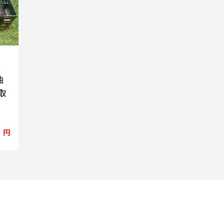
油
取
円