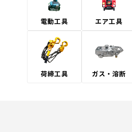
電動工具
エア工具
荷締工具
ガス・溶断