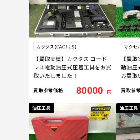
カクタス(CACTUS)
マクセ
【買取実績】カクタス コード
【買取
レス電動油圧式圧着工具をお買
動油圧式
取いたしました！
お買取
80000
買取参考価格
買取参
円
油圧工具
油圧工具