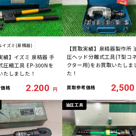
ルイズミ(泉精器)
【買取実績】泉精器製作所 
圧ヘッド分離式工具(T型コ
実績】イズミ 泉精器 手
クター用)をお買取いたしま
圧縮工具 EP-300Nを
た！
いたしました！
2,500
2.200
買取参考価格
考価格
円
油圧工具