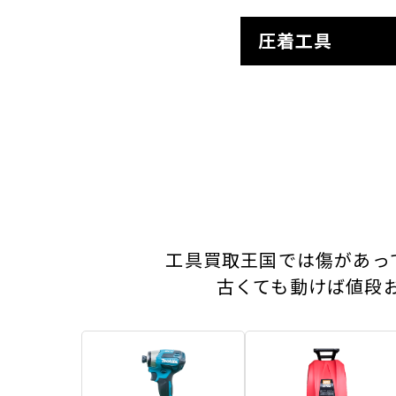
圧着工具
工具買取王国では傷があっ
古くても動けば値段