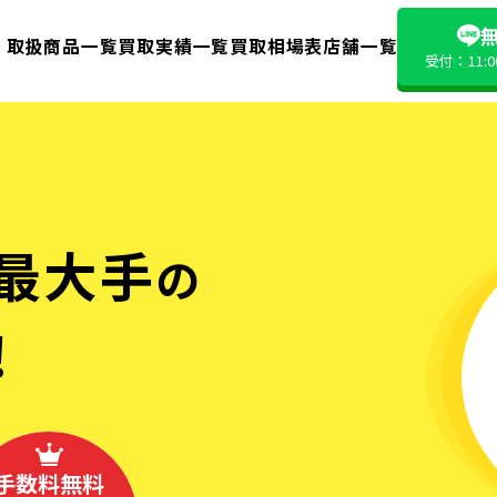
無
取扱商品一覧
買取実績一覧
買取相場表
店舗一覧
受付：11:
最大手
の
!
手数料無料