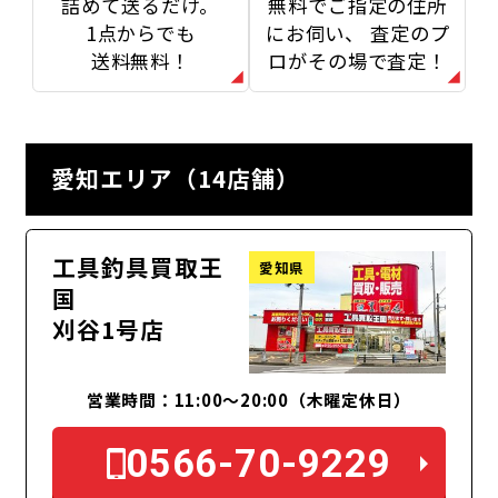
詰めて送るだけ。
無料でご指定の住所
1点からでも
にお伺い、
査定のプ
送料無料！
ロがその場で査定！
愛知エリア（14店舗）
工具釣具買取王
愛知県
国
刈谷1号店
営業時間：11:00～20:00（木曜定休日）
0566-70-9229