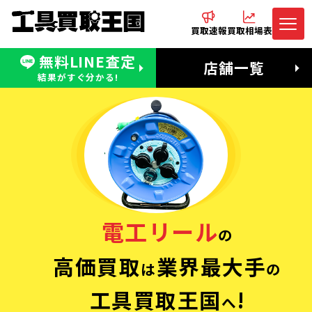
買取速報
買取相場表
無料LINE査定
電話でお問合わせ
無料LINE査定
店舗一覧
受付：11:00〜19:00 木曜定休日
営業時間：11:00〜20:00
結果がすぐ分かる!
電工リール
の
高価買取
業界最大手
は
の
工具買取王国
!
へ