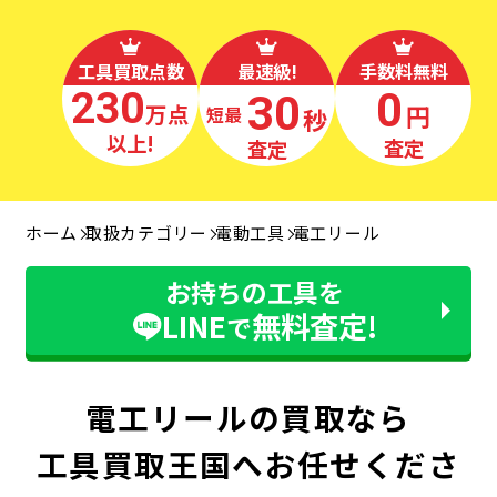
工具買取点数
最速級!
手数料無料
230
0
30
万点
円
秒
最短
以上!
査定
査定
ホーム
取扱カテゴリー
電動工具
電工リール
お持ちの工具を
LINE
無料査定!
で
電工リールの買取なら
工具買取王国へお任せくださ