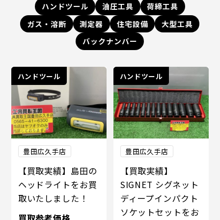
ハンドツール
油圧工具
荷締工具
ガス・溶断
測定器
住宅設備
大型工具
バックナンバー
ハンドツール
ハンドツール
豊田広久手店
豊田広久手店
【買取実績】島田の
【買取実績】
ヘッドライトをお買
SIGNET シグネット
取いたしました！
ディープインパクト
ソケットセットをお
買取参考価格