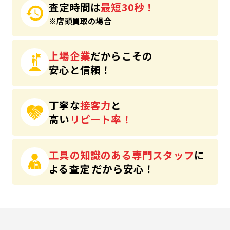
査定時間は
最短30秒！
※店頭買取の場合
上場企業
だからこその
安心と信頼！
丁寧な
接客力
と
高い
リピート率！
工具の知識のある専門スタッフ
に
よる査定
だから安心！