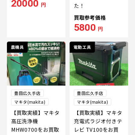
20000
円
た！
買取参考価格
5800
円
農機具
電動工具
豊田広久手店
豊田広久手店
マキタ(makita)
マキタ(makita)
【買取実績】マキタ
【買取実績】マキタ
高圧洗浄機
充電式ラジオ付きテ
MHW0700をお買取
レビ TV100をお買