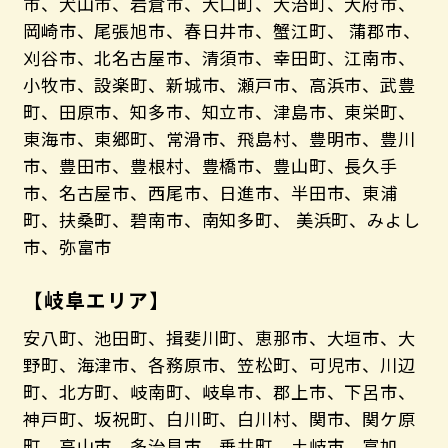
市、犬山市、岩倉市、大口町、大治町、大府市、
岡崎市、尾張旭市、春日井市、蟹江町、 蒲郡市、
刈谷市、北名古屋市、清須市、幸田町、江南市、
小牧市、設楽町、新城市、瀬戸市、高浜市、武豊
町、田原市、知多市、知立市、津島市、東栄町、
東海市、東郷町、常滑市、飛島村、豊明市、豊川
市、豊田市、豊根村、豊橋市、豊山町、長久手
市、名古屋市、西尾市、日進市、半田市、東浦
町、扶桑町、碧南市、南知多町、 美浜町、みよし
市、弥富市
【岐阜エリア】
安八町、池田町、揖斐川町、恵那市、大垣市、大
野町、海津市、各務原市、笠松町、可児市、川辺
町、北方町、岐南町、岐阜市、郡上市、下呂市、
神戸町、坂祝町、白川町、白川村、関市、関ケ原
町、高山市、多治見市、垂井町、土岐市、富加