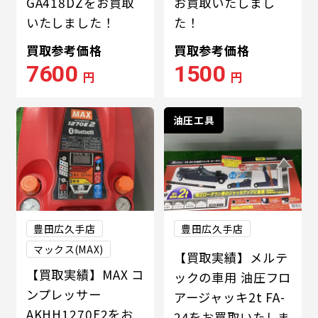
GA418DZをお買取
お買取いたしまし
いたしました！
た！
買取参考価格
買取参考価格
7600
1500
円
円
油圧工具
豊田広久手店
豊田広久手店
マックス(MAX)
【買取実績】メルテ
【買取実績】MAX コ
ックの車用 油圧フロ
ンプレッサー
アージャッキ2t FA-
AKHH1270E2をお
24をお買取いたしま