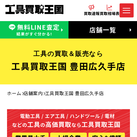
買取速報
買取相場表
無料LINE査定
電話でお問合わせ
無料LINE査定
店舗一覧
受付：11:00〜19:00 木曜定休日
営業時間：11:00〜20:00
結果がすぐ分かる!
工具の買取＆販売なら
工具買取王国 豊田広久手店
ホーム
店舗案内
工具買取王国 豊田広久手店