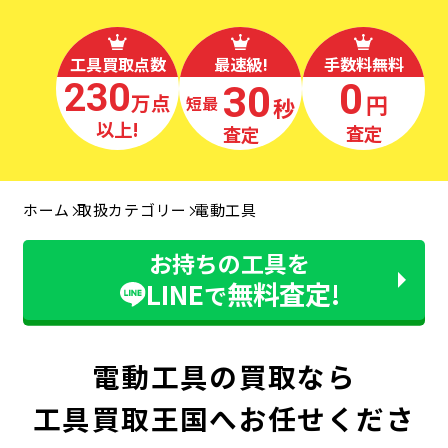
工具買取点数
最速級!
手数料無料
230
0
30
万点
円
秒
最短
以上!
査定
査定
ホーム
取扱カテゴリー
電動工具
お持ちの工具を
LINE
無料査定!
で
電動工具の買取なら
工具買取王国へお任せくださ