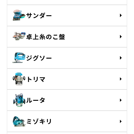
サンダー
卓上糸のこ盤
ジグソー
トリマ
ルータ
ミゾキリ