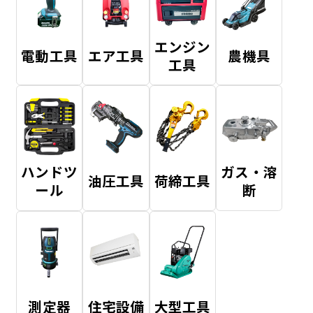
エンジン
電動工具
エア工具
農機具
工具
ハンドツ
ガス・溶
油圧工具
荷締工具
ール
断
測定器
住宅設備
大型工具