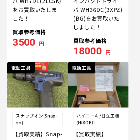
バ WH7DL(2LCSK)
インパクトドライ
をお買取いたしま
バ WH36DC(3XPZ)
した！
(BG)をお買取いた
しました！
買取参考価格
3500
買取参考価格
円
18000
円
電動工具
電動工具
スナップオン(Snap-
ハイコーキ/日立工機
on)
(HiKOKI)
【買取実績】Snap-
【買取実績】