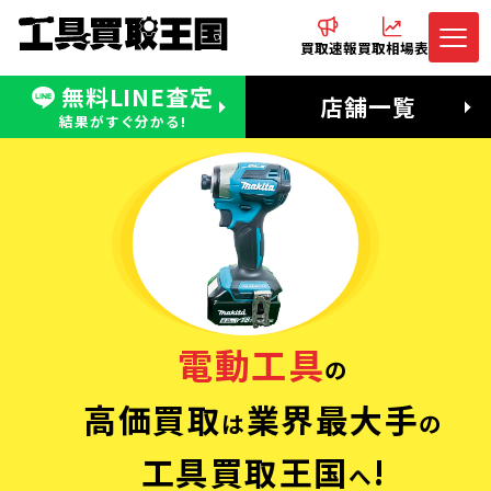
買取速報
買取相場表
無料LINE査定
電話でお問合わせ
無料LINE査定
店舗一覧
受付：11:00〜19:00 木曜定休日
営業時間：11:00〜20:00
結果がすぐ分かる!
電動工具
の
高価買取
業界最大手
は
の
工具買取王国
!
へ