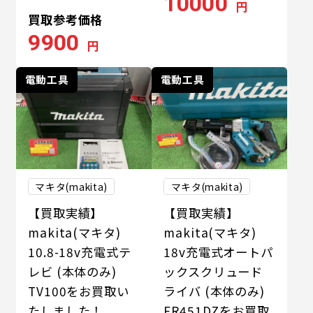
10000
円
買取参考価格
9900
円
電動工具
電動工具
マキタ(makita)
マキタ(makita)
【買取実績】
【買取実績】
makita(マキタ)
makita(マキタ)
10.8-18v充電式テ
18v充電式オートパ
レビ (本体のみ)
ックスクリュード
TV100をお買取い
ライバ (本体のみ)
たしました！
FR451DZをお買取