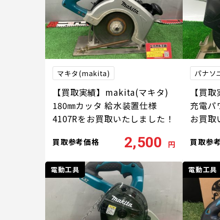
マキタ(makita)
パナソニッ
【買取実績】makita(マキタ)
【買取実績
180㎜カッタ 給水装置仕様
充電パワ
4107Rをお買取いたしました！
お買取
2,500
買取参考価格
買取参
円
電動工具
電動工具