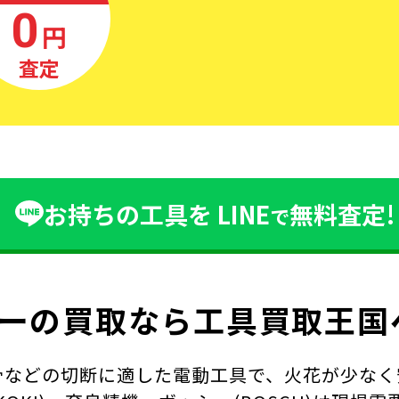
0
円
査定
お持ちの工具を
LINE
無料査定!
で
ーの買取なら
工具買取王国
骨などの切断に適した電動工具で、火花が少なく