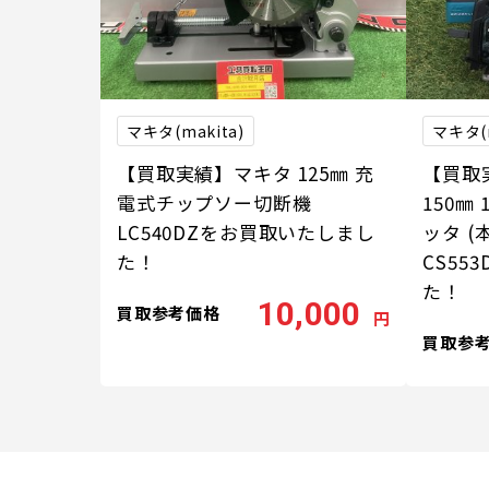
マキタ(makita)
マキタ(m
【買取実績】マキタ 125㎜ 充
【買取実
電式チップソー切断機
150㎜
LC540DZをお買取いたしまし
ッタ (
た！
CS55
た！
10,000
買取参考価格
円
買取参