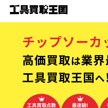
チップソーカ
高価買取
業界
は
工具買取王国
へ
工具買取点数
最速級!