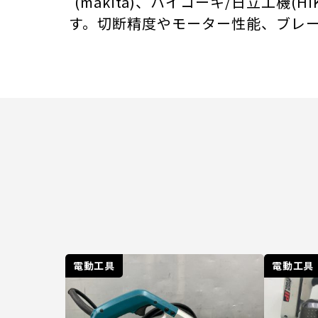
(makita)、ハイコーキ/日立工機
す。切断精度やモーター性能、ブレ
電動工具
電動工具