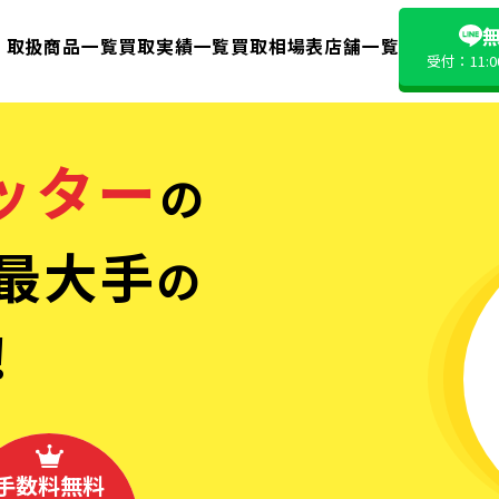
無
取扱商品一覧
買取実績一覧
買取相場表
店舗一覧
受付：11:
ッター
の
最大手
の
!
手数料無料