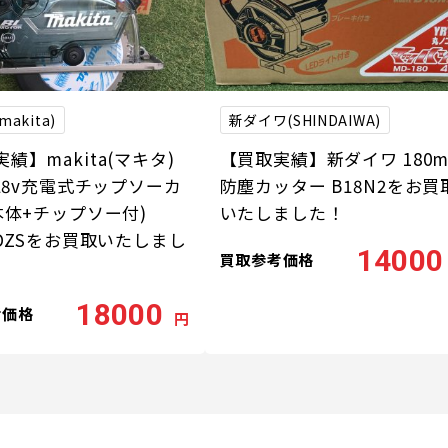
akita)
新ダイワ(SHINDAIWA)
績】makita(マキタ)
【買取実績】新ダイワ 180
 18v充電式チップソーカ
防塵カッター B18N2をお買
本体+チップソー付)
いたしました！
3DZSをお買取いたしまし
14000
買取参考価格
18000
考価格
円