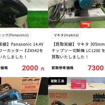
ク(Panasonic)
マキタ(makita)
】Panasonic 14.4V
【買取実績】マキタ 305m
ーカッター EZ4542を
チップソー切断機 LC1200 
いたしました！
買取いたしました！
2000
7300
考価格
買取参考価格
円
電動工具