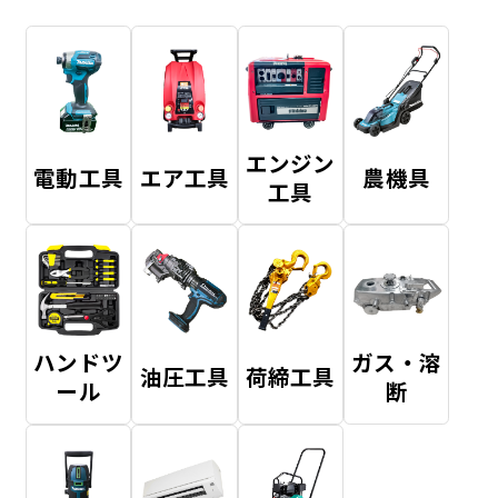
エンジン
電動工具
エア工具
農機具
工具
ハンドツ
ガス・溶
油圧工具
荷締工具
ール
断