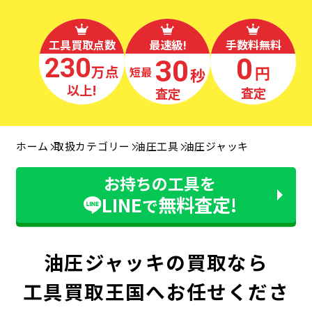
工具買取点数
最速級!
手数料無料
230
0
30
万点
円
秒
最短
以上!
査定
査定
ホーム
取扱カテゴリー
油圧工具
油圧ジャッキ
お持ちの工具を
LINE
無料査定!
で
油圧ジャッキの買取なら
工具買取王国へお任せくださ