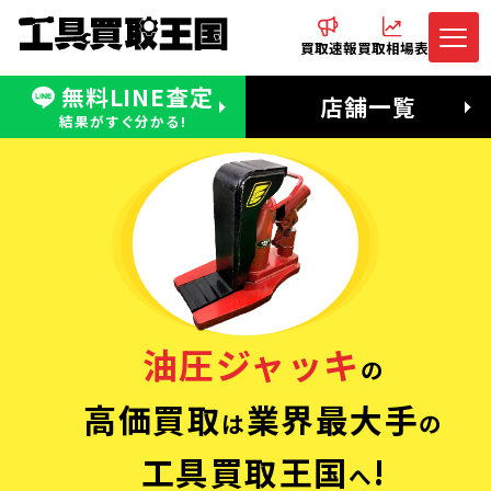
買取速報
買取相場表
無料LINE査定
電話でお問合わせ
無料LINE査定
店舗一覧
受付：11:00〜19:00 木曜定休日
営業時間：11:00〜20:00
結果がすぐ分かる!
油圧ジャッキ
の
高価買取
業界最大手
は
の
工具買取王国
!
へ