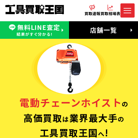
買取速報
買取相場表
無料LINE査定
電話でお問合わせ
無料LINE査定
店舗一覧
受付：11:00〜19:00 木曜定休日
営業時間：11:00〜20:00
結果がすぐ分かる!
電動チェーンホイスト
の
高価買取
業界最大手
は
の
工具買取王国
!
へ