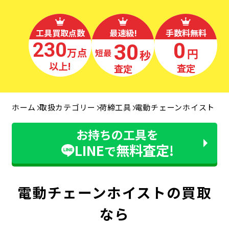
工具買取点数
最速級!
手数料無料
230
0
30
万点
円
秒
最短
以上!
査定
査定
ホーム
取扱カテゴリー
荷締工具
電動チェーンホイスト
お持ちの工具を
LINE
無料査定!
で
電動チェーンホイストの買取
なら