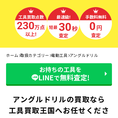
工具買取点数
最速級!
手数料無料
230
0
30
万点
円
秒
最短
以上!
査定
査定
ホーム
取扱カテゴリー
電動工具
アングルドリル
お持ちの工具を
LINE
無料査定!
で
アングルドリルの買取なら
工具買取王国へお任せくださ