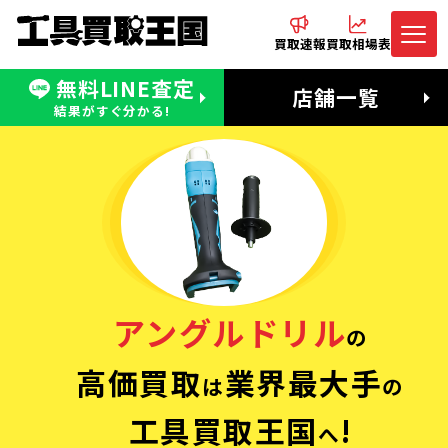
買取速報
買取相場表
無料LINE査定
電話でお問合わせ
無料LINE査定
店舗一覧
受付：11:00〜19:00 木曜定休日
営業時間：11:00〜20:00
結果がすぐ分かる!
アングルドリル
の
高価買取
業界最大手
は
の
工具買取王国
!
へ