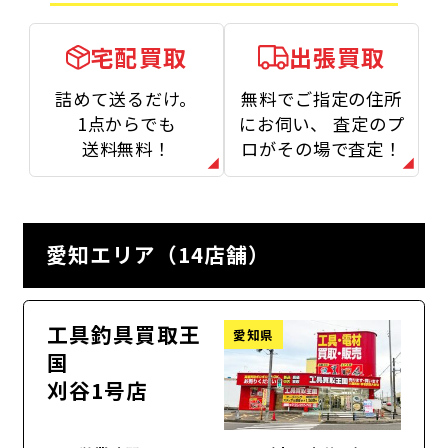
宅配買取
出張買取
詰めて送るだけ。
無料でご指定の住所
1点からでも
にお伺い、
査定のプ
送料無料！
ロがその場で査定！
愛知エリア（14店舗）
工具釣具買取王
愛知県
国
刈谷1号店