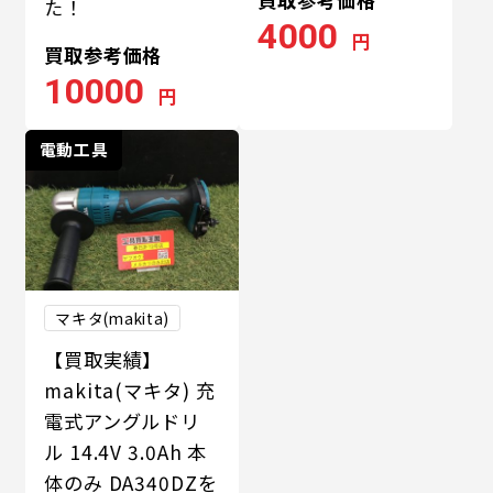
た！
4000
円
買取参考価格
10000
円
電動工具
マキタ(makita)
【買取実績】
makita(マキタ) 充
電式アングルドリ
ル 14.4V 3.0Ah 本
体のみ DA340DZを