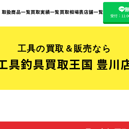
無
取扱商品一覧
買取実績一覧
買取相場表
店舗一覧
受付：11:
工具の買取＆販売なら
工具釣具買取王国 豊川