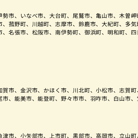
伊勢市、いなべ市、大台町、尾鷲市、亀山市、木曽岬
市、菰野町、川越町、志摩市、鈴鹿市、大紀町、多気
市、名張市、松阪市、南伊勢町、御浜町、明和町、四
加賀市、金沢市、かほく市、川北町、小松市、志賀町
尾市、能美市、能登町、野々市市、羽咋市、白山市、
魚津市、小矢部市、上市町、黒部市、高岡市、立山町