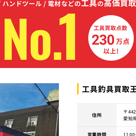
工具釣具買取王
〒442
住所
愛知
営業時間
11: