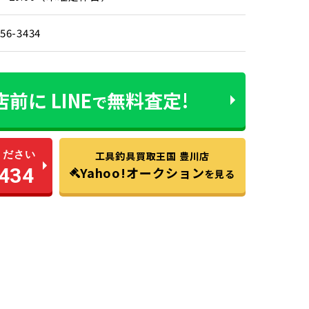
-56-3434
店前に
LINE
無料査定!
で
ください
工具釣具買取王国 豊川店
434
Yahoo!オークション
を見る