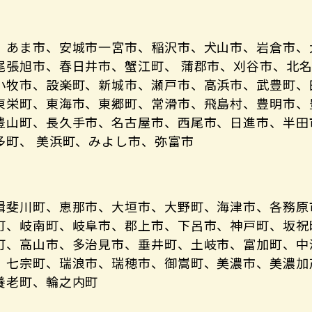
、あま市、安城市一宮市、稲沢市、犬山市、岩倉市、
尾張旭市、春日井市、蟹江町、 蒲郡市、刈谷市、北
小牧市、設楽町、新城市、瀬戸市、高浜市、武豊町、
東栄町、東海市、東郷町、常滑市、飛島村、豊明市、
豊山町、長久手市、名古屋市、西尾市、日進市、半田
多町、 美浜町、みよし市、弥富市
揖斐川町、恵那市、大垣市、大野町、海津市、各務原
町、岐南町、岐阜市、郡上市、下呂市、神戸町、坂祝
町、高山市、多治見市、垂井町、土岐市、富加町、中
、七宗町、瑞浪市、瑞穂市、御嵩町、美濃市、美濃加
養老町、輪之内町