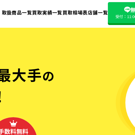
無
取扱商品一覧
買取実績一覧
買取相場表
店舗一覧
受付：11:
最大手
の
!
手数料無料