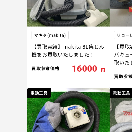
マキタ(makita)
リョービ
【買取実績】makita 8L集じん
【買取
機をお買取いたしました！
バキュー
取いた
16000
買取参考価格
円
買取参
電動工具
電動工具