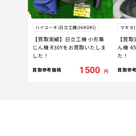
ハイコーキ/日立工機(HiKOKI)
マキタ(m
【買取実績】日立工機 小形集
【買取実
じん機 R30Yをお買取いたしま
ん機 
した！
た！
1500
買取参考価格
買取参
円