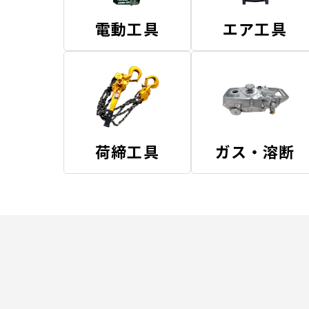
電動工具
エア工具
荷締工具
ガス・溶断