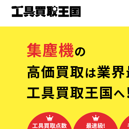
集塵機
の
高価買取
業界
は
工具買取王国
へ
工具買取点数
最速級!