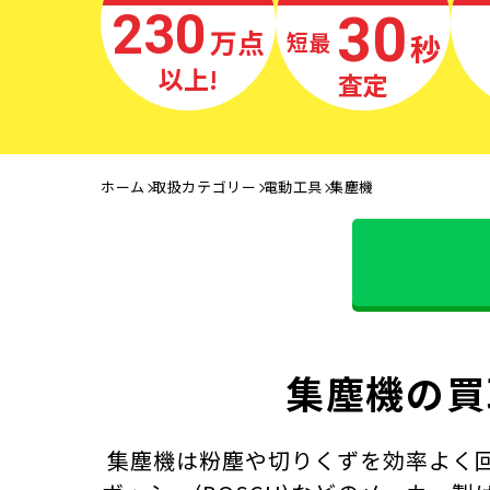
230
30
万点
秒
最短
以上!
査定
ホーム
取扱カテゴリー
電動工具
集塵機
集塵機の買
集塵機は粉塵や切りくずを効率よく回収す