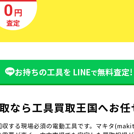
0
円
査定
お持ちの工具を
LINE
無料査定!
で
取なら
工具買取王国へお任
る現場必須の電動工具です。マキタ(makita)