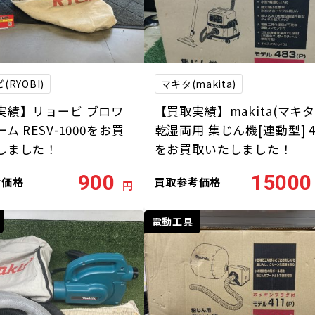
(RYOBI)
マキタ(makita)
実績】リョービ ブロワ
【買取実績】makita(マキタ
ム RESV-1000をお買
乾湿両用 集じん機[連動型] 4
しました！
をお買取いたしました！
900
15000
考価格
買取参考価格
円
電動工具