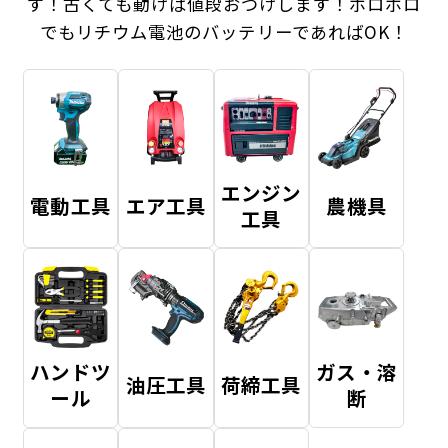
す！
古くても動けば値段おつけします！ボロボロ
でもリチウム電池のバッテリーであればOK！
エンジン
電動工具
エア工具
農機具
工具
ハンドツ
ガス・溶
油圧工具
荷締工具
ール
断