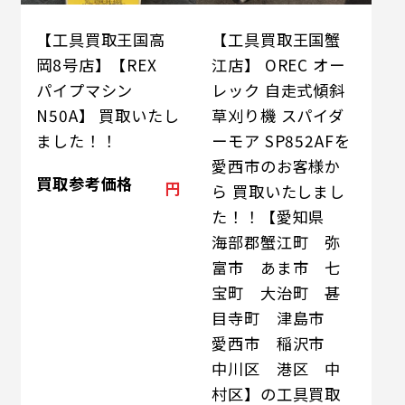
【工具買取王国高
【工具買取王国蟹
岡8号店】【REX
江店】 OREC オー
パイプマシン
レック 自走式傾斜
N50A】 買取いたし
草刈り機 スパイダ
ました！！
ーモア SP852AFを
愛西市のお客様か
買取参考価格
円
ら 買取いたしまし
た！！【愛知県
海部郡蟹江町 弥
富市 あま市 七
宝町 大治町 甚
目寺町 津島市
愛西市 稲沢市
中川区 港区 中
村区】の工具買取