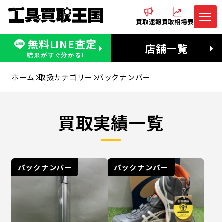
買取速報
買取相場表
無料LINE査定
電話でお問合わせ
無料LINE査定
店舗一覧
受付：11:00〜19:00 木曜定休日
営業時間：11:00〜20:00
結果がすぐ分かる!
ホーム
取扱カテゴリー
バックナンバー
買取実績一覧
バックナンバー
バックナンバー