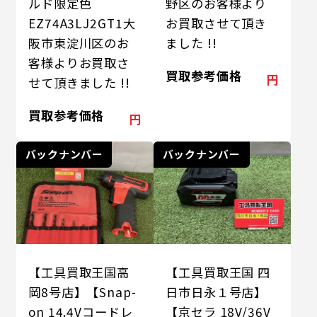
ルド限定色
野区のお客様より
EZ74A3LJ2GT1大
お買取させて頂き
阪市東淀川区のお
ました !!
客様よりお買取さ
買取参考価格
円
せて頂きました !!
買取参考価格
円
バックナンバー
バックナンバー
【工具買取王国高
【工具買取王国 四
岡8号店】【Snap-
日市日永１号店】
on 14.4Vコードレ
【京セラ 18V/36V