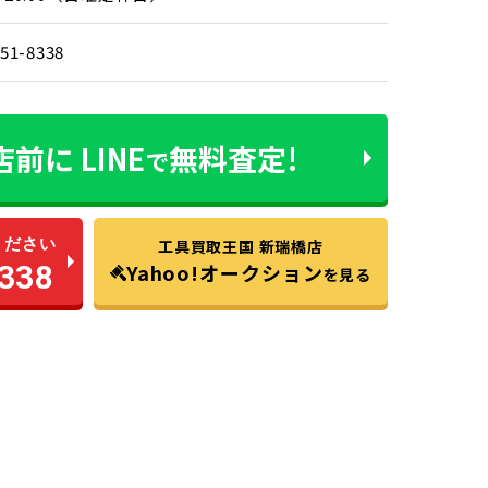
851-8338
店前に
LINE
無料査定!
で
ください
工具買取王国 新瑞橋店
338
Yahoo!オークション
を見る