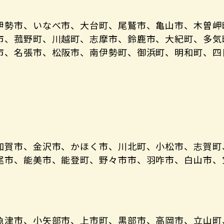
伊勢市、いなべ市、大台町、尾鷲市、亀山市、木曽岬
市、菰野町、川越町、志摩市、鈴鹿市、大紀町、多気
市、名張市、松阪市、南伊勢町、御浜町、明和町、四
加賀市、金沢市、かほく市、川北町、小松市、志賀町
尾市、能美市、能登町、野々市市、羽咋市、白山市、
魚津市、小矢部市、上市町、黒部市、高岡市、立山町