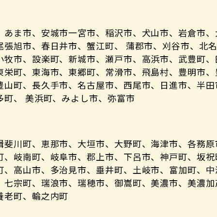
、あま市、安城市一宮市、稲沢市、犬山市、岩倉市、
尾張旭市、春日井市、蟹江町、 蒲郡市、刈谷市、北
小牧市、設楽町、新城市、瀬戸市、高浜市、武豊町、
東栄町、東海市、東郷町、常滑市、飛島村、豊明市、
豊山町、長久手市、名古屋市、西尾市、日進市、半田
多町、 美浜町、みよし市、弥富市
揖斐川町、恵那市、大垣市、大野町、海津市、各務原
町、岐南町、岐阜市、郡上市、下呂市、神戸町、坂祝
町、高山市、多治見市、垂井町、土岐市、富加町、中
、七宗町、瑞浪市、瑞穂市、御嵩町、美濃市、美濃加
養老町、輪之内町