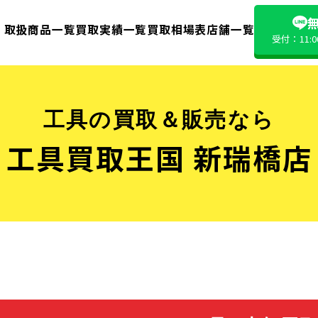
無
取扱商品一覧
買取実績一覧
買取相場表
店舗一覧
受付：11:
工具の買取＆販売なら
工具買取王国 新瑞橋店