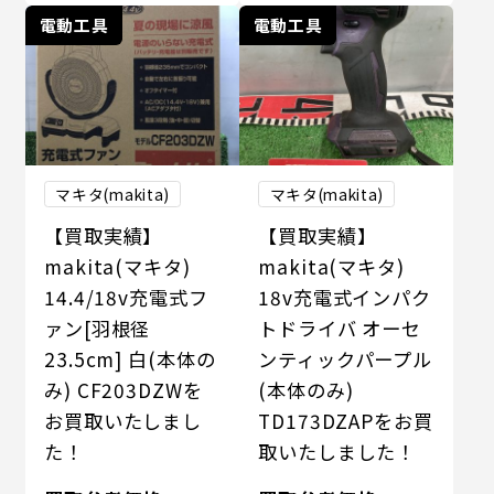
電動工具
電動工具
マキタ(makita)
マキタ(makita)
【買取実績】
【買取実績】
makita(マキタ)
makita(マキタ)
14.4/18v充電式フ
18v充電式インパク
ァン[羽根径
トドライバ オーセ
23.5cm] 白(本体の
ンティックパープル
み) CF203DZWを
(本体のみ)
お買取いたしまし
TD173DZAPをお買
た！
取いたしました！