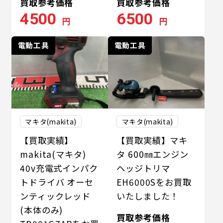
買取参考価格
買取参考価格
4500
6500
円
円
電動工具
電動工具
マキタ(makita)
マキタ(makita)
【買取実績】
【買取実績】マキ
makita(マキタ)
タ 600㎜エンジン
40v充電式インパク
ヘッジトリマ
トドライバ オーセ
EH6000Sをお買取
ンティックレッド
いたしました！
(本体のみ)
買取参考価格