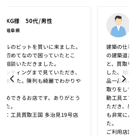
AN様 50代/男性
三重県
建築の仕事を30才のときから起業してから
の建築道具等々を廃業を機に処分しょう
と、買取り王国桑名店さんに、持ち込みま
した、相当年代物の道具も有りましたが一
品一品検品していただき、予想以上の引き
取りをしていただき、その上作動しない電
動工具エアーガン等まで当店で処分してい
ただき、感謝です。三人の店員さんの対応
も非常によく又利用したいとおもいまし
た。
ご利用店舗：工具買取王国 桑名店