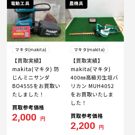
電動工具
農機具
マキタ(makita)
マキタ(makita)
【買取実績】
【買取実績】
makita(マキタ) 防
makita(マキタ)
じんミニサンダ
400㎜高級刃生垣バ
BO4555をお買取い
リカン MUH4052
たしました！
をお買取いたしま
した！
買取参考価格
2,000
買取参考価格
円
2,200
円