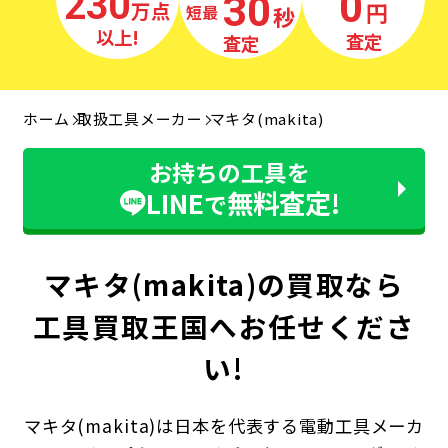
230
0
30
万点
円
秒
最短
以上!
査定
査定
ホーム
取扱工具メーカー
マキタ(makita)
お持ちの工具を
LINE
無料査定!
で
マキタ(makita)の買取なら
工具買取王国へお任せくださ
い!
マキタ(makita)は日本を代表する電動工具メーカ