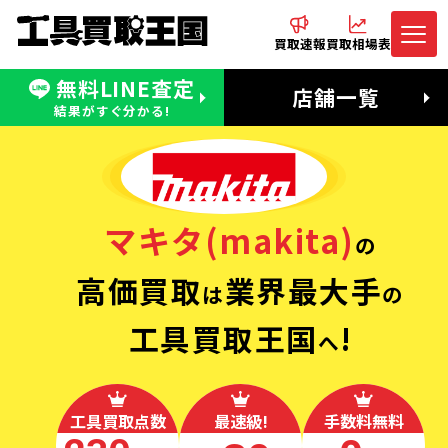
買取速報
買取相場表
無料LINE査定
電話でお問合わせ
無料LINE査定
店舗一覧
受付：11:00〜19:00 木曜定休日
営業時間：11:00〜20:00
結果がすぐ分かる!
マキタ(makita)
の
高価買取
業界最大手
は
の
工具買取王国
!
へ
工具買取点数
最速級!
手数料無料