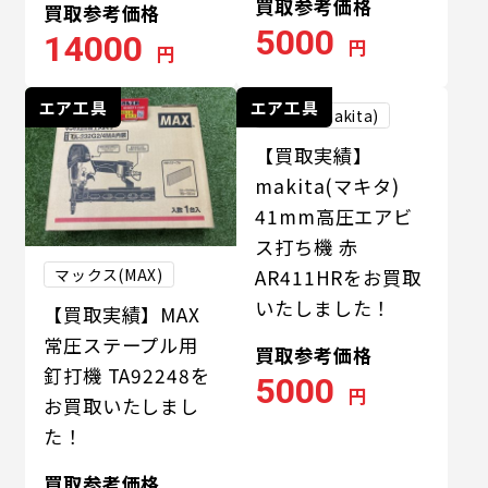
買取参考価格
買取参考価格
5000
14000
円
円
エア工具
エア工具
マキタ(makita)
【買取実績】
makita(マキタ)
41mm高圧エアビ
ス打ち機 赤
マックス(MAX)
AR411HRをお買取
いたしました！
【買取実績】MAX
常圧ステープル用
買取参考価格
釘打機 TA92248を
5000
円
お買取いたしまし
た！
買取参考価格