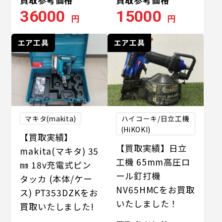
36000
15000
円
円
エア工具
エア工具
マキタ(makita)
ハイコーキ/日立工機
(HiKOKI)
【買取実績】
【買取実績】日立
makita(マキタ) 35
工機 65mm高圧ロ
㎜ 18v充電式ピン
ール釘打機
タッカ (本体/ケー
NV65HMCをお買取
ス) PT353DZKをお
いたしました！
買取いたしました!