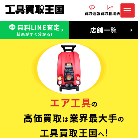
買取速報
買取相場表
無料LINE査定
電話でお問合わせ
無料LINE査定
店舗一覧
受付：11:00〜19:00 木曜定休日
営業時間：11:00〜20:00
結果がすぐ分かる!
エア工具
の
高価買取
業界最大手
は
の
工具買取王国
!
へ