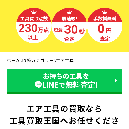
工具買取点数
最速級!
手数料無料
230
0
30
万点
円
秒
最短
以上!
査定
査定
ホーム
取扱カテゴリー
エア工具
お持ちの工具を
LINE
無料査定!
で
エア工具の買取なら
工具買取王国へお任せくださ