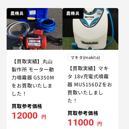
農機具
農機具
マキタ(makita)
【買取実績】丸山
【買取実績】マキ
製作所 モーター動
タ 18v充電式噴霧
力噴霧器 GS350M
器 MUS156DZをお
をお買取いたしま
買取いたしまし
した！
た！
買取参考価格
買取参考価格
12000
円
11000
円