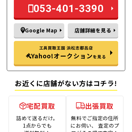
053-401-3390
Google Map
店舗詳細を見る
工具買取王国 浜松志都呂店
Yahoo!オークション
を見る
お近くに店舗がない方はコチラ!
宅配買取
出張買取
詰めて送るだけ。
無料でご指定の住所
1点からでも
にお伺い、
査定のプ