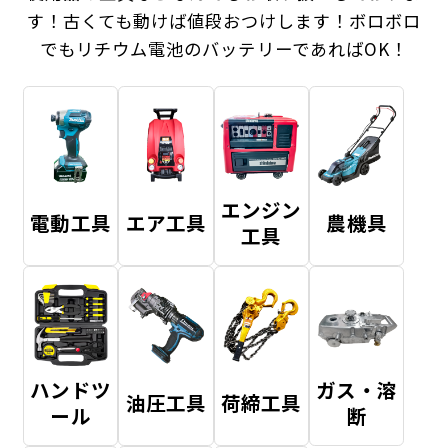
す！
古くても動けば値段おつけします！ボロボロ
でもリチウム電池のバッテリーであればOK！
エンジン
電動工具
エア工具
農機具
工具
ハンドツ
ガス・溶
油圧工具
荷締工具
ール
断