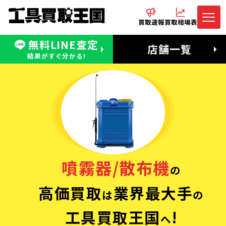
買取速報
買取相場表
無料LINE査定
電話でお問合わせ
無料LINE査定
店舗一覧
受付：11:00〜19:00 木曜定休日
営業時間：11:00〜20:00
結果がすぐ分かる!
噴霧器/散布機
の
高価買取
業界最大手
は
の
工具買取王国
!
へ