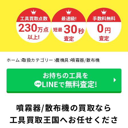
工具買取点数
最速級!
手数料無料
230
0
30
万点
円
秒
最短
以上!
査定
査定
ホーム
取扱カテゴリー
農機具
噴霧器/散布機
お持ちの工具を
LINE
無料査定!
で
噴霧器/散布機の買取なら
工具買取王国へお任せくださ