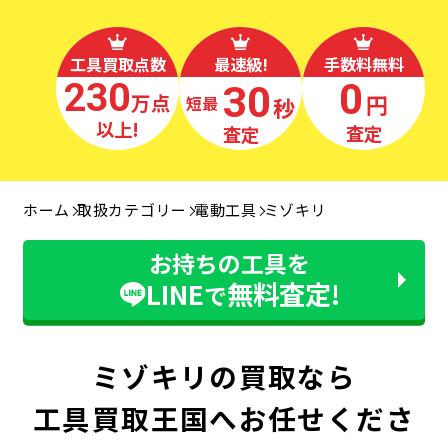
工具買取点数
最速級!
手数料無料
230
0
30
万点
円
秒
最短
以上!
査定
査定
ホーム
取扱カテゴリー
電動工具
ミゾキリ
お持ちの工具を
LINE
無料査定!
で
ミゾキリの買取なら
工具買取王国へお任せくださ