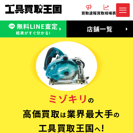
買取速報
買取相場表
無料LINE査定
電話でお問合わせ
無料LINE査定
店舗一覧
受付：11:00〜19:00 木曜定休日
営業時間：11:00〜20:00
結果がすぐ分かる!
ミゾキリ
の
高価買取
業界最大手
は
の
工具買取王国
!
へ