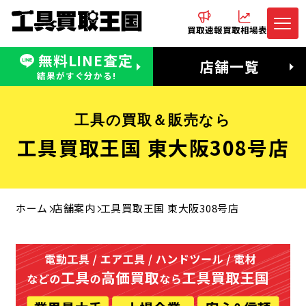
買取速報
買取相場表
無料LINE査定
電話でお問合わせ
無料LINE査定
店舗一覧
受付：11:00〜19:00 木曜定休日
営業時間：11:00〜20:00
結果がすぐ分かる!
工具の買取＆販売なら
工具買取王国 東大阪308号店
ホーム
店舗案内
工具買取王国 東大阪308号店