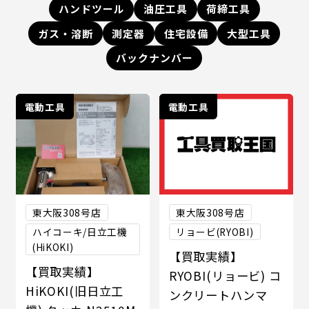
ハンドツール
油圧工具
荷締工具
ガス・溶断
測定器
住宅設備
大型工具
バックナンバー
電動工具
電動工具
東大阪308号店
東大阪308号店
ハイコーキ/日立工機
リョービ(RYOBI)
(HiKOKI)
【買取実績】
【買取実績】
RYOBI(リョービ) コ
HiKOKI(旧日立工
ンクリートハンマ