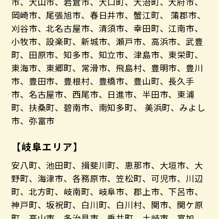
市、犬山市、岩倉市、大口町、大治町、大府市、
岡崎市、尾張旭市、春日井市、蟹江町、 蒲郡市、
刈谷市、北名古屋市、清須市、幸田町、江南市、
小牧市、設楽町、新城市、瀬戸市、高浜市、武豊
町、田原市、知多市、知立市、津島市、東栄町、
東海市、東郷町、常滑市、飛島村、豊明市、豊川
市、豊田市、豊根村、豊橋市、豊山町、長久手
市、名古屋市、西尾市、日進市、半田市、東浦
町、扶桑町、碧南市、南知多町、 美浜町、みよし
市、弥富市
【岐阜エリア】
安八町、池田町、揖斐川町、恵那市、大垣市、大
野町、海津市、各務原市、笠松町、可児市、川辺
町、北方町、岐南町、岐阜市、郡上市、下呂市、
神戸町、坂祝町、白川町、白川村、関市、関ケ原
町、高山市、多治見市、垂井町、土岐市、富加