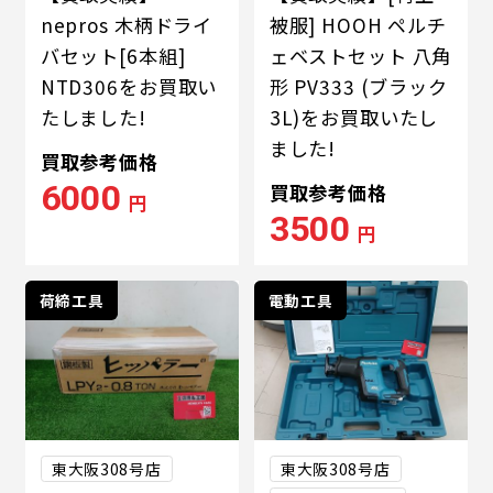
nepros 木柄ドライ
被服] HOOH ペルチ
バセット[6本組]
ェベストセット 八角
NTD306をお買取い
形 PV333 (ブラック
たしました!
3L)をお買取いたし
ました!
買取参考価格
6000
買取参考価格
円
3500
円
荷締工具
電動工具
東大阪308号店
東大阪308号店