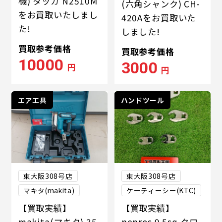
機) タッカ N2510M
(六角シャンク) CH-
をお買取いたしまし
420Aをお買取いた
た!
しました!
買取参考価格
買取参考価格
10000
3000
円
円
エア工具
ハンドツール
東大阪308号店
東大阪308号店
マキタ(makita)
ケーティーシー(KTC)
【買取実績】
【買取実績】
makita(マキタ) 35
nepros 9.5sq.クロ