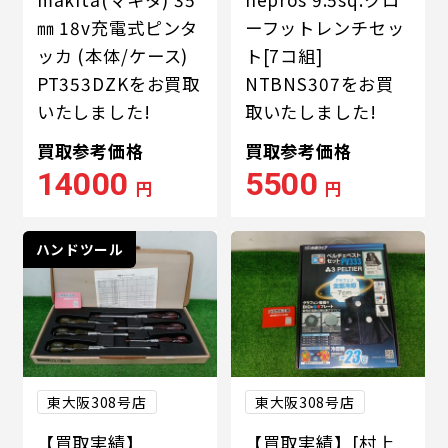
㎜ 18v充電式ピンタ
ーフットレンチセッ
ッカ (本体/ケース)
ト[7コ組]
PT353DZKをお買取
NTBNS307をお買
いたしました!
取いたしました!
買取参考価格
買取参考価格
14000
5500
円
円
ハンドツール
東大阪308号店
東大阪308号店
【買取実績】
【買取実績】[村上