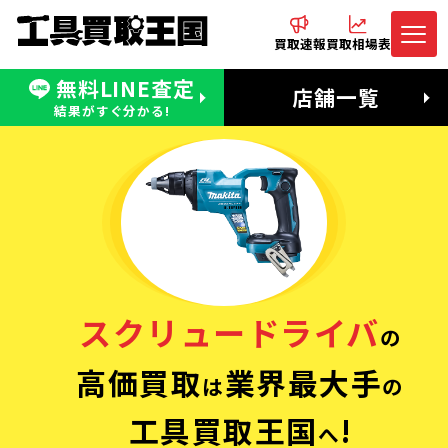
買取速報
買取相場表
無料LINE査定
電話でお問合わせ
無料LINE査定
店舗一覧
受付：11:00〜19:00 木曜定休日
営業時間：11:00〜20:00
結果がすぐ分かる!
スクリュードライバ
の
高価買取
業界最大手
は
の
工具買取王国
!
へ