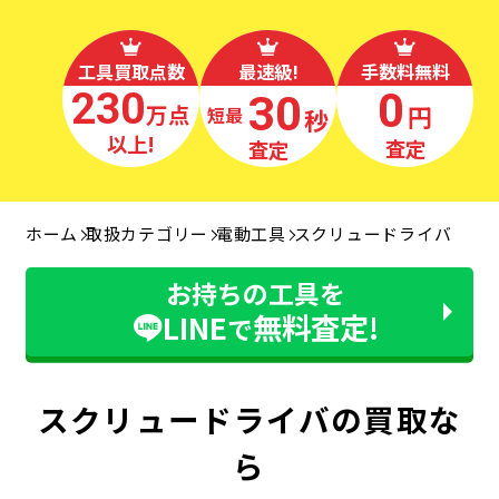
工具買取点数
最速級!
手数料無料
230
0
30
万点
円
秒
最短
以上!
査定
査定
ホーム
取扱カテゴリー
電動工具
スクリュードライバ
お持ちの工具を
LINE
無料査定!
で
スクリュードライバの買取な
ら