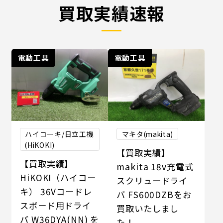
買取実績速報
電動工具
電動工具
ハイコーキ/日立工機
マキタ(makita)
(HiKOKI)
【買取実績】
【買取実績】
makita 18v充電式
HiKOKI（ハイコー
スクリュードライ
キ） 36Vコードレ
バ FS600DZBをお
スボード用ドライ
買取いたしまし
バ W36DYA(NN) を
た！