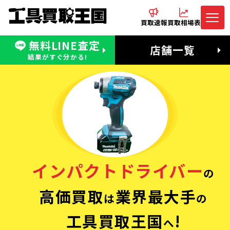
買取速報
買取相場表
無料LINE査定
電話でお問合わせ
無料LINE査定
店舗一覧
受付：11:00〜19:00 木曜定休日
営業時間：11:00〜20:00
結果がすぐ分かる!
インパクトドライバー
の
高価買取
業界最大手
は
の
工具買取王国
!
へ