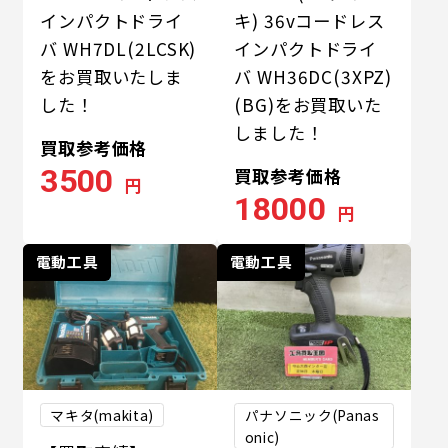
インパクトドライ
キ) 36vコードレス
バ WH7DL(2LCSK)
インパクトドライ
をお買取いたしま
バ WH36DC(3XPZ)
した！
(BG)をお買取いた
しました！
買取参考価格
3500
買取参考価格
円
18000
円
電動工具
電動工具
マキタ(makita)
パナソニック(Panas
onic)