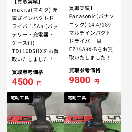
【買取実績】
買取実績】
makita(マキタ) 充
Panasonic(パナソ
電式インパクトド
ニック) 14.4/18v
ライバ 1.5Ah (バッ
マルチインパクト
テリー・充電器・
ドライバー 黒
ケース付)
EZ75A9X-Bをお買
TD110DSHXをお買
取いたしました！
取いたしました！
買取参考価格
買取参考価格
9800
4500
円
円
電動工具
電動工具