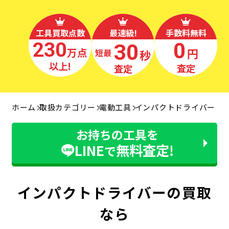
工具買取点数
最速級!
手数料無料
230
0
30
万点
円
秒
最短
以上!
査定
査定
ホーム
取扱カテゴリー
電動工具
インパクトドライバー
お持ちの工具を
LINE
無料査定!
で
インパクトドライバーの買取
なら