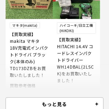
マキタ(makita)
ハイコーキ/日立工機
(HiKOKI)
【買取実績】
【買取実績】
makita マキタ
HITACHI 14.4V コ
18V充電式インパク
ードレスインパク
トドライバ ブラッ
トドライバー
ク(本体のみ)
WH14DBAL(2LSC
TD173DZBをお買
K)をお買取いたし
取いたしました！
ました！
買取参考価格
買取参考価格
13000
円
2,800
円
もっと見る