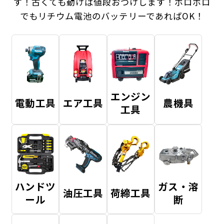
す！
古くても動けば値段おつけします！ボロボロ
でもリチウム電池のバッテリーであればOK！
エンジン
電動工具
エア工具
農機具
工具
ハンドツ
ガス・溶
油圧工具
荷締工具
ール
断