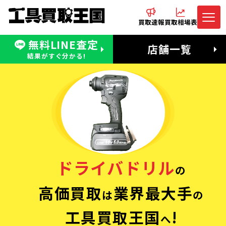
買取速報
買取相場表
無料LINE査定
電話でお問合わせ
無料LINE査定
店舗一覧
受付：11:00〜19:00 木曜定休日
営業時間：11:00〜20:00
結果がすぐ分かる!
ドライバドリル
の
高価買取
業界最大手
は
の
工具買取王国
!
へ