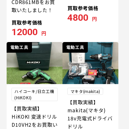
CDR861MBをお買
買取参考価格
取いたしました！
4800
円
買取参考価格
12000
円
電動工具
電動工具
ハイコーキ/日立工機
マキタ(makita)
(HiKOKI)
【買取実績】
【買取実績】
makita(マキタ)
HiKOKI 変速ドリル
18v充電式ドライバ
D10VH2をお買取い
ドリル