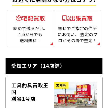
宅配買取
出張買取
詰めて送るだけ。
無料でご指定の住所
1点からでも
にお伺い、
査定のプ
送料無料！
ロがその場で査定！
愛知エリア（14店舗）
工具釣具買取王
愛知県
国
刈谷1号店