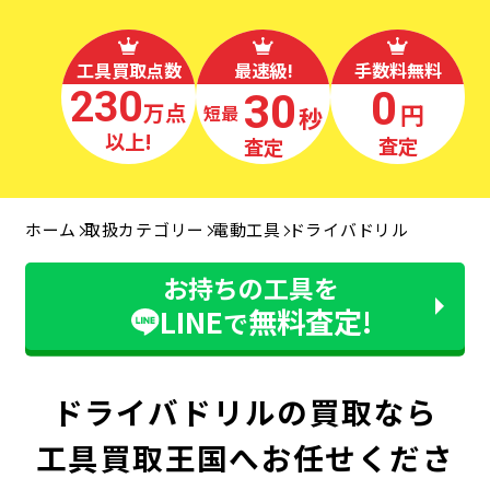
工具買取点数
最速級!
手数料無料
230
0
30
万点
円
秒
最短
以上!
査定
査定
ホーム
取扱カテゴリー
電動工具
ドライバドリル
お持ちの工具を
LINE
無料査定!
で
ドライバドリルの買取なら
工具買取王国へお任せくださ