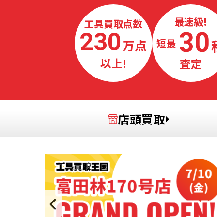
最速級!
工具買取点数
30
230
万点
最短
以上!
査定
店頭買取