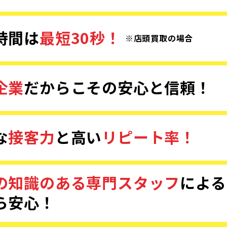
時間は
最短30秒！
※店頭買取の場合
企業
だからこその
安心と信頼！
な
接客力
と
高い
リピート率！
の知識のある専門スタッフ
による
ら安心！