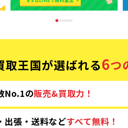
6
買取王国が選ばれる
つ
No.1の
販売&買取力！
・出張・送料など
すべて無料！