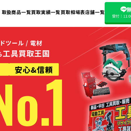
無
取扱商品一覧
買取実績一覧
買取相場表
店舗一覧
受付：11:
ンドツール / 電材
工具買取王国
ら
1
業
安心&信頼
No.