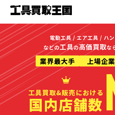
電動工具 / エア工具 / ハ
工具
高価買取
などの
の
な
業界最大手
上場企
工具買取&販売における
国内店舗数