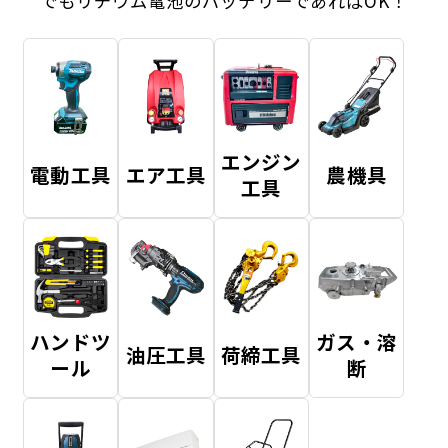
でもリチウム電池のバッテリーであればOK！
エンジン
電動工具
エア工具
農機具
工具
ハンドツ
ガス・溶
油圧工具
荷締工具
ール
断