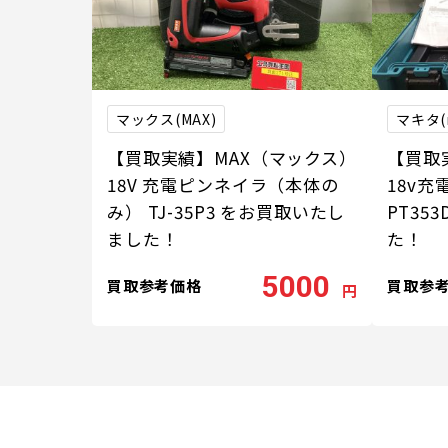
マックス(MAX)
マキタ(m
【買取実績】MAX（マックス）
【買取実
18V 充電ピンネイラ（本体の
18v
み） TJ-35P3 をお買取いたし
PT35
ました！
た！
5000
買取参考価格
買取参
円