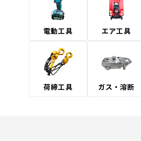
電動工具
エア工具
荷締工具
ガス・溶断