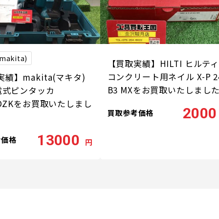
akita)
【買取実績】HILTI ヒルテ
コンクリート用ネイル X-P 2
績】makita(マキタ)
B3 MXをお買取いたしまし
充電式ピンタッカ
3DZKをお買取いたしまし
2000
買取参考価格
13000
考価格
円