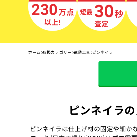
230
30
万点
秒
最短
以上!
査定
ホーム
取扱カテゴリー
電動工具
ピンネイラ
ピンネイラの
ピンネイラは仕上げ材の固定や細かな木