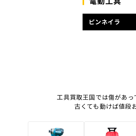
電動工具
ピンネイラ
工具買取王国では傷があっ
古くても動けば値段