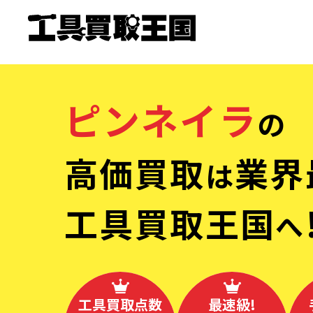
ピンネイラ
の
高価買取
業界
は
工具買取王国
へ
工具買取点数
最速級!