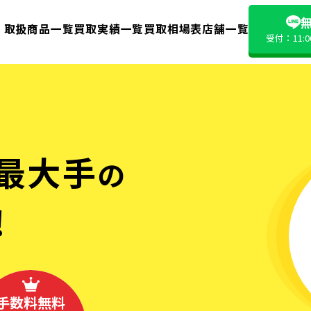
無
取扱商品一覧
買取実績一覧
買取相場表
店舗一覧
受付：11:
最大手
の
!
手数料無料