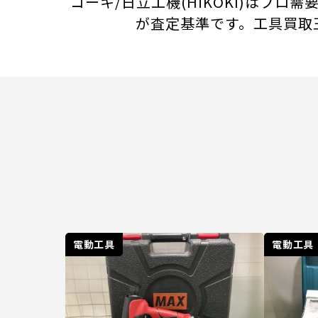
コーキ/日立工機(HiKOKI)は
が査定基準です。工具買取
電動工具
電動工具