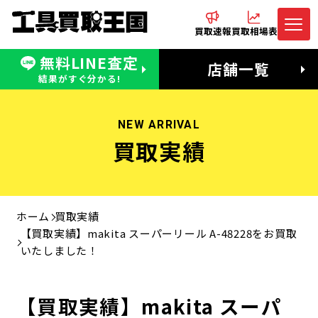
買取速報
買取相場表
無料LINE査定
電話でお問合わせ
無料LINE査定
店舗一覧
受付：11:00〜19:00 木曜定休日
営業時間：11:00〜20:00
結果がすぐ分かる!
NEW ARRIVAL
買取実績
ホーム
買取実績
【買取実績】makita スーパーリール A-48228をお買取
いたしました！
【買取実績】makita スーパ