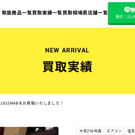
無
取扱商品一覧
買取実績一覧
買取相場表
店舗一覧
受付：11:
NEW ARRIVAL
買取実績
181SMABをお買取いたしました！
大垣258号店
エアコン
住宅