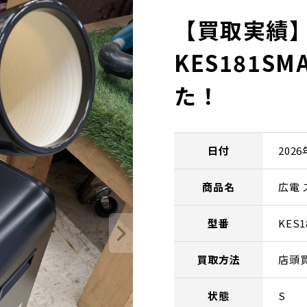
【買取実績】
KES181S
た！
日付
202
商品名
広電 
型番
KES1
買取方法
店頭
状態
S