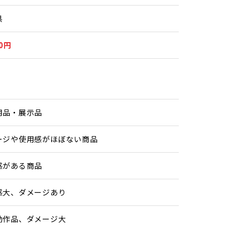
県
00円
用品・展示品
ージや使用感がほぼない商品
感がある商品
感大、ダメージあり
動作品、ダメージ大