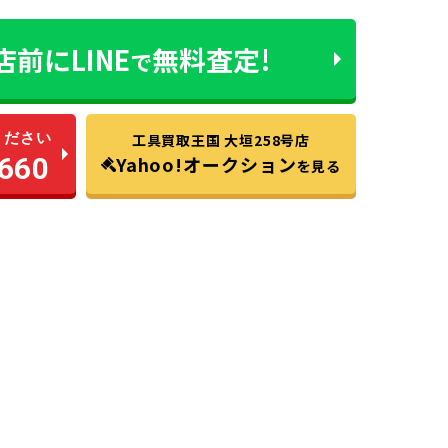
店前に
LINE
無料査定!
で
ください
工具買取王国 大垣258号店
660
Yahoo!オークション
を見る