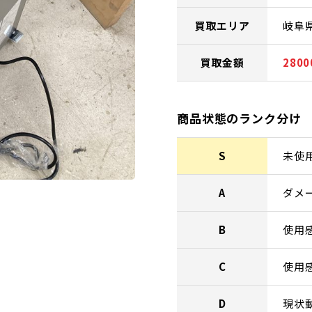
買取エリア
岐阜
買取金額
280
商品状態のランク分け
S
未使
A
ダメ
B
使用
C
使用
D
現状