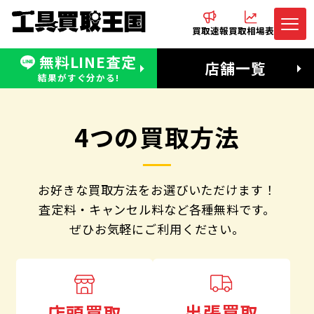
買取速報
買取相場表
無料LINE査定
電話でお問合わせ
無料LINE査定
店舗一覧
受付：11:00〜19:00 木曜定休日
営業時間：11:00〜20:00
結果がすぐ分かる!
4つの買取方法
お好きな買取方法をお選びいただけます！
査定料・キャンセル料など各種無料です。
ぜひお気軽にご利用ください。
出張買取
店頭買取