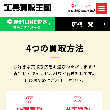
買取速報
買取相場表
無料LINE査定
電話でお問合わせ
無料LINE査定
店舗一覧
受付：11:00〜19:00 木曜定休日
営業時間：11:00〜20:00
結果がすぐ分かる!
4つの買取方法
お好きな買取方法をお選びいただけます！
査定料・キャンセル料など各種無料です。
ぜひお気軽にご利用ください。
出張買取
店頭買取