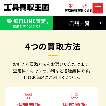
買取速報
買取相場表
無料LINE査定
電話でお問合わせ
無料LINE査定
店舗一覧
受付：11:00〜19:00 木曜定休日
営業時間：11:00〜20:00
結果がすぐ分かる!
4つの買取方法
お好きな買取方法をお選びいただけます！
査定料・キャンセル料など各種無料です。
ぜひお気軽にご利用ください。
出張買取
店頭買取