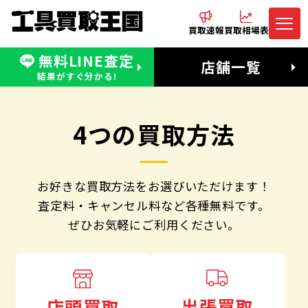
買取速報
買取相場表
無料LINE査定
電話でお問合わせ
無料LINE査定
店舗一覧
受付：11:00〜19:00 木曜定休日
営業時間：11:00〜20:00
結果がすぐ分かる!
4つの買取方法
お好きな買取方法をお選びいただけます！
査定料・キャンセル料など各種無料です。
ぜひお気軽にご利用ください。
出張買取
店頭買取