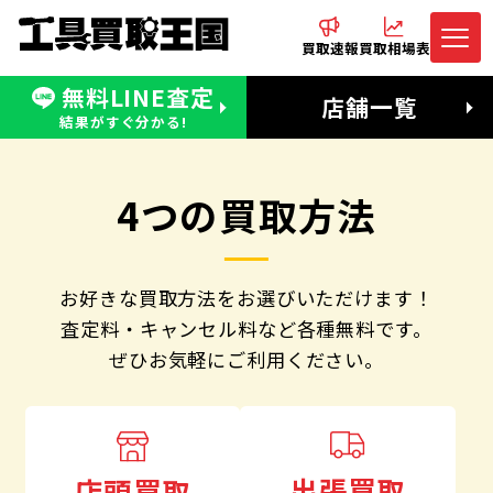
買取速報
買取相場表
無料LINE査定
電話でお問合わせ
無料LINE査定
店舗一覧
受付：11:00〜19:00 木曜定休日
営業時間：11:00〜20:00
結果がすぐ分かる!
4つの買取方法
お好きな買取方法をお選びいただけます！
査定料・キャンセル料など各種無料です。
ぜひお気軽にご利用ください。
出張買取
店頭買取