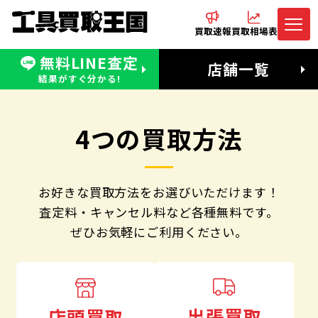
買取速報
買取相場表
無料LINE査定
電話でお問合わせ
無料LINE査定
店舗一覧
受付：11:00〜19:00 木曜定休日
営業時間：11:00〜20:00
結果がすぐ分かる!
4つの買取方法
お好きな買取方法をお選びいただけます！
査定料・キャンセル料など各種無料です。
ぜひお気軽にご利用ください。
出張買取
店頭買取