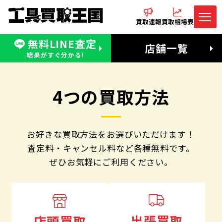
買取速報
買取相場表
無料LINE査定
電話でお問合わせ
無料LINE査定
店舗一覧
受付：11:00〜19:00 木曜定休日
営業時間：11:00〜20:00
結果がすぐ分かる!
4つの買取方法
お好きな買取方法をお選びいただけます！
査定料・キャンセル料など各種無料です。
ぜひお気軽にご利用ください。
出張買取
店頭買取