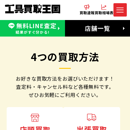
買取速報
買取相場表
無料LINE査定
電話でお問合わせ
無料LINE査定
店舗一覧
受付：11:00〜19:00 木曜定休日
営業時間：11:00〜20:00
結果がすぐ分かる!
4つの買取方法
お好きな買取方法をお選びいただけます！
査定料・キャンセル料など各種無料です。
ぜひお気軽にご利用ください。
出張買取
店頭買取