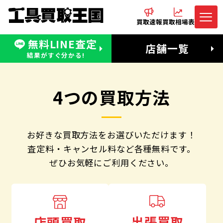
買取速報
買取相場表
無料LINE査定
電話でお問合わせ
無料LINE査定
店舗一覧
受付：11:00〜19:00 木曜定休日
営業時間：11:00〜20:00
結果がすぐ分かる!
4つの買取方法
お好きな買取方法をお選びいただけます！
査定料・キャンセル料など各種無料です。
ぜひお気軽にご利用ください。
出張買取
店頭買取