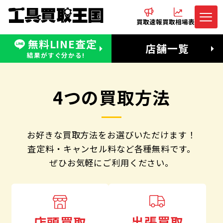
買取速報
買取相場表
無料LINE査定
電話でお問合わせ
無料LINE査定
店舗一覧
受付：11:00〜19:00 木曜定休日
営業時間：11:00〜20:00
結果がすぐ分かる!
4つの買取方法
お好きな買取方法をお選びいただけます！
査定料・キャンセル料など各種無料です。
ぜひお気軽にご利用ください。
出張買取
店頭買取