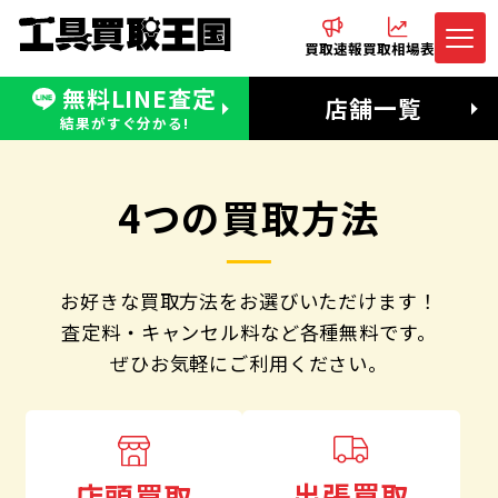
買取速報
買取相場表
無料LINE査定
電話でお問合わせ
無料LINE査定
店舗一覧
受付：11:00〜19:00 木曜定休日
営業時間：11:00〜20:00
結果がすぐ分かる!
4つの買取方法
お好きな買取方法をお選びいただけます！
査定料・キャンセル料など各種無料です。
ぜひお気軽にご利用ください。
出張買取
店頭買取