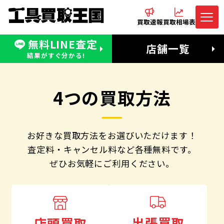
買取速報
買取相場表
無料LINE査定
電話でお問合わせ
無料LINE査定
店舗一覧
受付：11:00〜19:00 木曜定休日
営業時間：11:00〜20:00
結果がすぐ分かる!
4つの買取方法
お好きな買取方法をお選びいただけます！
査定料・キャンセル料など各種無料です。
ぜひお気軽にご利用ください。
出張買取
店頭買取