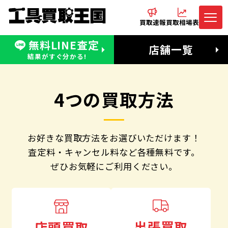
買取速報
買取相場表
無料LINE査定
電話でお問合わせ
無料LINE査定
店舗一覧
受付：11:00〜19:00 木曜定休日
営業時間：11:00〜20:00
結果がすぐ分かる!
4つの買取方法
お好きな買取方法をお選びいただけます！
査定料・キャンセル料など各種無料です。
ぜひお気軽にご利用ください。
出張買取
店頭買取