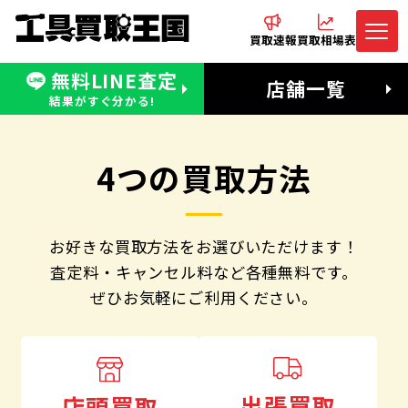
買取速報
買取相場表
無料LINE査定
電話でお問合わせ
無料LINE査定
店舗一覧
受付：11:00〜19:00 木曜定休日
営業時間：11:00〜20:00
結果がすぐ分かる!
4つの買取方法
お好きな買取方法をお選びいただけます！
査定料・キャンセル料など各種無料です。
ぜひお気軽にご利用ください。
出張買取
店頭買取