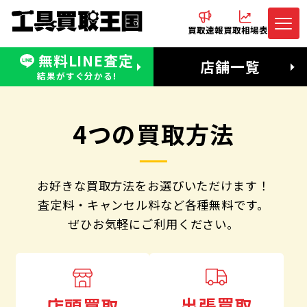
買取速報
買取相場表
無料LINE査定
電話でお問合わせ
無料LINE査定
店舗一覧
受付：11:00〜19:00 木曜定休日
営業時間：11:00〜20:00
結果がすぐ分かる!
4つの買取方法
お好きな買取方法をお選びいただけます！
査定料・キャンセル料など各種無料です。
ぜひお気軽にご利用ください。
出張買取
店頭買取