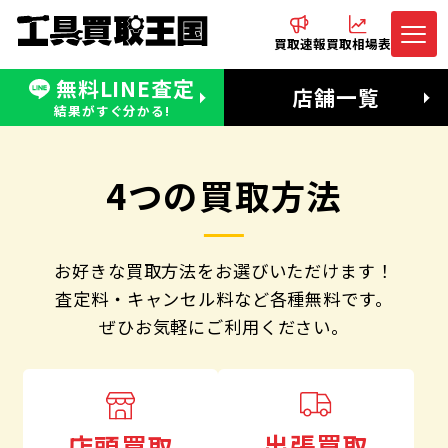
買取速報
買取相場表
無料LINE査定
電話でお問合わせ
無料LINE査定
店舗一覧
受付：11:00〜19:00 木曜定休日
営業時間：11:00〜20:00
結果がすぐ分かる!
4つの買取方法
お好きな買取方法をお選びいただけます！
査定料・キャンセル料など各種無料です。
ぜひお気軽にご利用ください。
出張買取
店頭買取