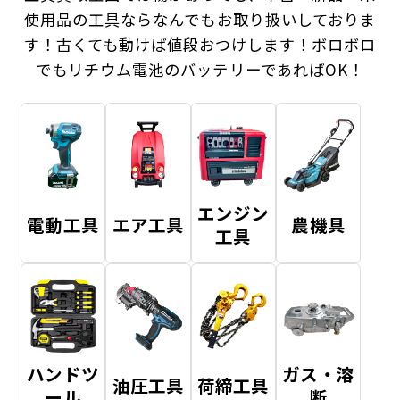
使用品の工具ならなんでもお取り扱いしておりま
す！
古くても動けば値段おつけします！ボロボロ
でもリチウム電池のバッテリーであればOK！
エンジン
電動工具
エア工具
農機具
工具
ハンドツ
ガス・溶
油圧工具
荷締工具
ール
断