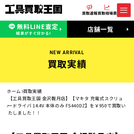
買取速報
買取相場表
無料LINE査定
電話でお問合わせ
無料LINE査定
店舗一覧
受付：11:00〜19:00 木曜定休日
営業時間：11:00〜20:00
結果がすぐ分かる!
NEW ARRIVAL
買取実績
ホーム
買取実績
【工具買取王国 金沢鞍月店】【マキタ 充電式スクリュ
ードライバ 14.4V 本体のみ FS440DZ】を￥950で買取い
たしました！！